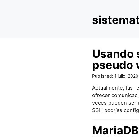
S
sistema
k
i
p
t
Usando s
o
c
pseudo 
o
n
Published:
1 julio, 2020
t
Actualmente, las r
e
ofrecer comunicaci
n
veces pueden ser u
t
SSH podrías config
MariaDB