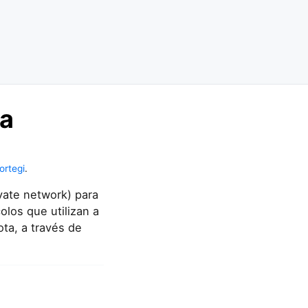
na
jortegi
.
vate network) para
los que utilizan a
ta, a través de