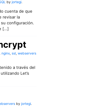
SQL
by
jortegi
.
do cuenta de que
 revisar la
 su configuración.
e […]
encrypt
,
nginx
,
ssl
,
webservers
tenido a través del
tilizando Let’s
ebservers
by
jortegi
.