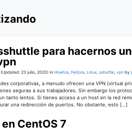
tizando
shuttle para hacernos u
vpn
(Updated:
23 julio, 2020
)
in
Howtos
,
Fedora
,
Linux
,
sshuttle
,
vpn
by
edes corporativas, a menudo ofrecen una VPN (virtual pri
ones seguras a sus trabajadores. Sin embargo los protoco
n tanto lentos. Si tienes acceso a un host en la red remo
urar una redirección de puertos. No obstante, esto […]
 en CentOS 7