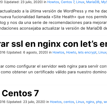
20
(Updated:
23 julio, 2020
)
in
Howtos
,
Centos 7
,
Linux
,
MariaDB
,
My
ctualizado a la última versión de WordPress y me he da
nueva fucionalidad llamada «Site Health» que nos permite
blog y nos da una serie de recomendaciones para mejorar
daciones aconsejaba actualizar la versión de MariaDB d
ar ssl en nginx con let’s 
2016
(Updated:
6 agosto, 2020
)
in
Howtos
,
Howto
,
lets encrypt
,
Linux
ar como configurar el servidor web nginx para servír con
como obtener un certificado válido para nuestro domino u
 Centos 7
2016
(Updated:
23 julio, 2020
)
in
Howtos
,
centos
,
Linux
,
nginx
,
php
,
w